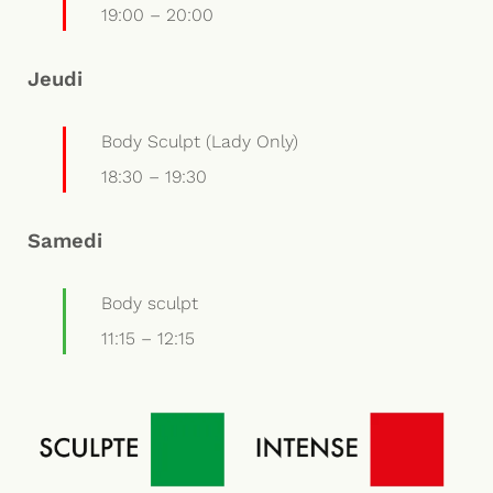
19:00
–
20:00
Jeudi
Body Sculpt (Lady Only)
18:30
–
19:30
Samedi
Body sculpt
11:15
–
12:15