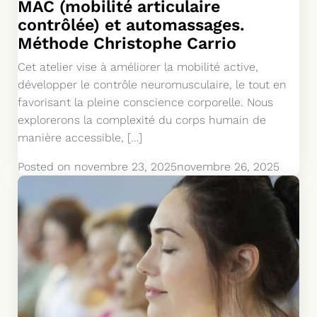
MAC (mobilité articulaire
contrôlée) et automassages.
Méthode Christophe Carrio
Cet atelier vise à améliorer la mobilité active,
développer le contrôle neuromusculaire, le tout en
favorisant la pleine conscience corporelle. Nous
explorerons la complexité du corps humain de
manière accessible, […]
Posted on
novembre 23, 2025
novembre 26, 2025