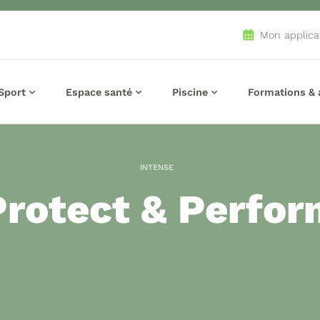
Mon applica
Sport
Espace santé
Piscine
Formations & a
INTENSE
Protect & Perfor