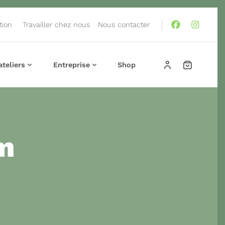
tion
Travailler chez nous
Nous contacter
teliers
Entreprise
Shop
m