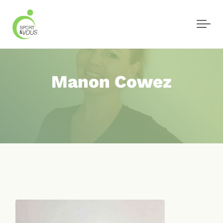
Skip to main content
Manon Cowez