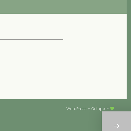
WordPress
+
Octopix
=