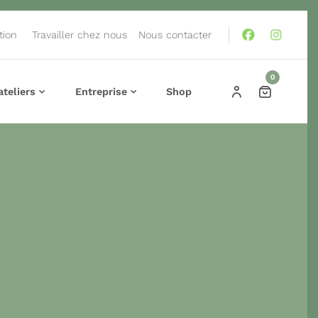
tion
Travailler chez nous
Nous contacter
0
teliers
Entreprise
Shop