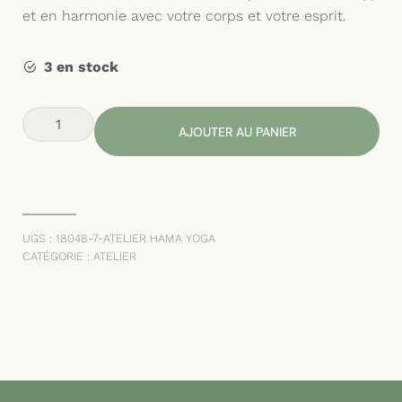
et en harmonie avec votre corps et votre esprit.
3 en stock
quantité
AJOUTER AU PANIER
de
Atelier
Hama
Yoga
(Yoga
UGS :
18048-7-ATELIER HAMA YOGA
aérien)
CATÉGORIE :
ATELIER